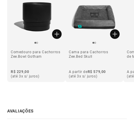
Comedouro para Cachorros
Cama para Cachorros
Com
Zee.Bowl Gotham
Zee.Bed Skull
de 
R$ 229,00
A partir de
R$ 579,00
A pa
(até 3x s/ juros)
(até 3x s/ juros)
(até
AVALIAÇÕES