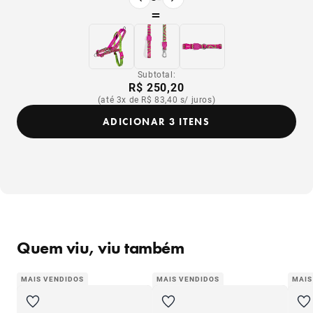
Produto anterior
Próximo produto
=
Subtotal:
R$ 250,20
(até 3x de R$ 83,40 s/ juros)
ADICIONAR 3 ITENS
Quem viu, viu também
MAIS VENDIDOS
MAIS VENDIDOS
MAIS