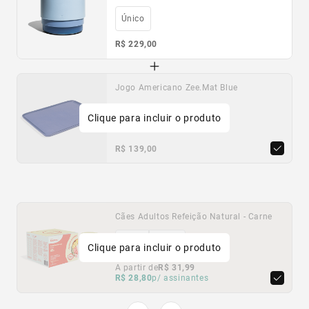
Único
R$ 229,00
Jogo Americano Zee.Mat Blue
Clique para incluir o produto
Único
R$ 139,00
Cães Adultos Refeição Natural - Carne
Cães Adultos Refeição Natural - Frango
400G
400G
1,6KG
1,6KG
Clique para incluir o produto
A partir de
A partir de
R$ 31,99
R$ 31,99
R$ 28,80
R$ 28,80
p/ assinantes
p/ assinantes