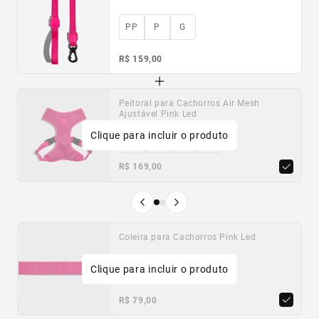
PP
P
G
R$ 159,00
Peitoral para Cachorros Air Mesh
Peitoral para Cachorros H Pink Led
Ajustável Pink Led
Clique para incluir o produto
PP
P
M
G
PP
P
M
G
R$ 169,00
R$ 149,00
Produto anterior
Próximo produto
Coleira para Cachorros Pink Led
Porta-Saquinhos Higiênicos
Fluorescente Zee.Dog
Clique para incluir o produto
PP
P
M
G
Único
R$ 79,00
R$ 54,90