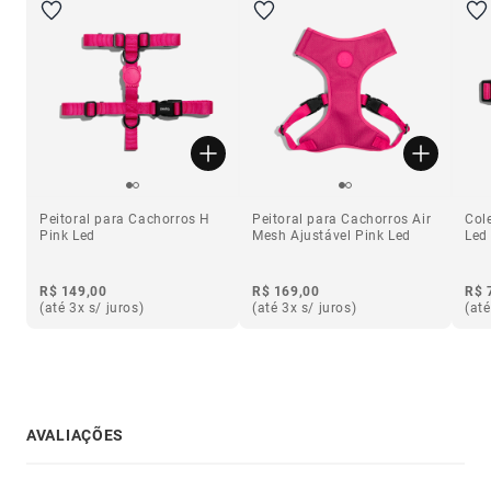
Peitoral para Cachorros H
Peitoral para Cachorros Air
Col
Pink Led
Mesh Ajustável Pink Led
Led
R$ 149,00
R$ 169,00
R$ 
(até 3x s/ juros)
(até 3x s/ juros)
(até
AVALIAÇÕES