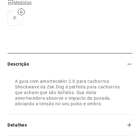
Medidas
P
Descrição
A guia com amortecedor 2.0 para cachorros
Shockwave da Zee.Dog é perfeita para cachorros
que acham que são búfalos. Sua mola
amortecedora absorve o impacto da puxada,
aliviando a tensão no seu pulso e ombro.
Detalhes
- Eleita a melhor guia pela Pet Product International