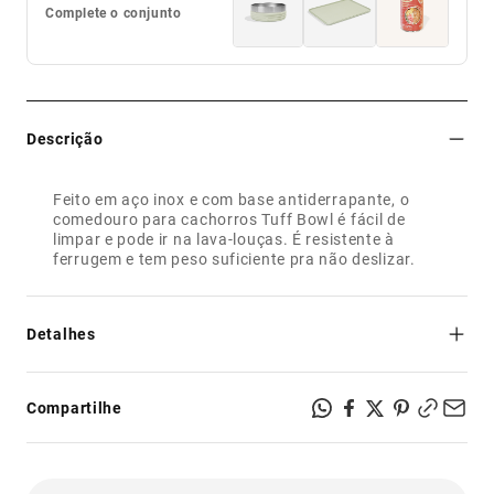
Complete o conjunto
Descrição
Feito em aço inox e com base antiderrapante, o
comedouro para cachorros Tuff Bowl é fácil de
limpar e pode ir na lava-louças. É resistente à
ferrugem e tem peso suficiente pra não deslizar.
Detalhes
- Feito de aço inox;
- Fácil de lavar;
Compartilhe
- Base de borracha antiderrapante;
- Pode ir na lava-louças;
- Capacidade de 1,2 L.