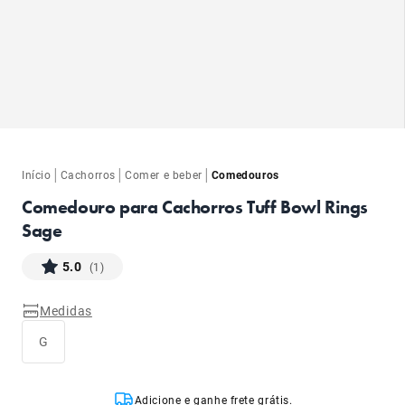
ba
|
|
|
Início
Cachorros
Comer e beber
Comedouros
Comedouro para Cachorros Tuff Bowl Rings
Sage
5.0
(1)
ba
Medidas
G
Adicione e ganhe frete grátis.