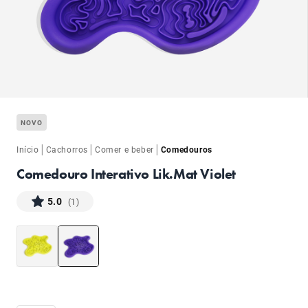
ba
NOVO
|
|
|
Início
Cachorros
Comer e beber
Comedouros
Comedouro Interativo Lik.Mat Violet
5.0
(1)
ba