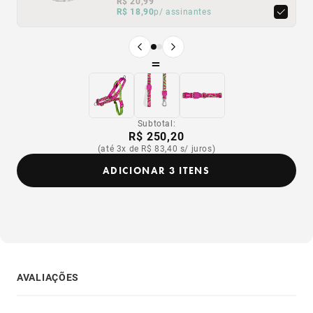
R$ 20,99
R$ 20,99
R$ 18,90
R$ 18,90
p/ assinantes
p/ assinantes
Produto anterior
Próximo produto
=
Subtotal:
R$ 250,20
(até 3x de R$ 83,40 s/ juros)
ADICIONAR 3 ITENS
AVALIAÇÕES