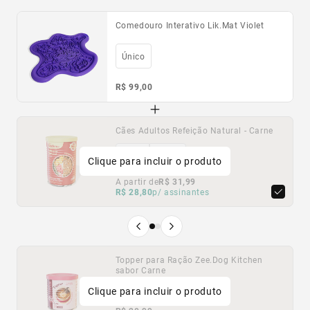
Comedouro Interativo Lik.Mat Violet
Único
R$ 99,00
Cães Adultos Refeição Natural - Carne
Cães Adultos Refeição Natural - Frango
400G
400G
1,6KG
1,6KG
Clique para incluir o produto
A partir de
A partir de
R$ 31,99
R$ 31,99
R$ 28,80
R$ 28,80
p/ assinantes
p/ assinantes
Produto anterior
Próximo produto
Topper para Ração Zee.Dog Kitchen
Topper para Ração Zee.Dog Kitchen
sabor Carne
sabor Frango
Clique para incluir o produto
300g
300g