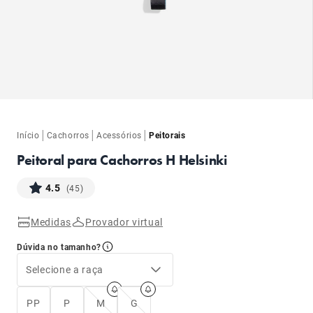
ba
|
|
|
Início
Cachorros
Acessórios
Peitorais
Peitoral para Cachorros H Helsinki
4.5
(45)
Medidas
Provador virtual
ba
Dúvida no tamanho?
Selecione a raça
PP
P
M
G