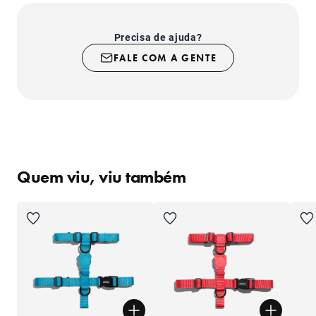
- Fecho com sistema de segurança super-resistente;
- Produto indicado para uso somente em cachorros;
- Evite contato com superfícies ásperas ou cortantes
Precisa de ajuda?
como mordidas, por exemplo.
FALE COM A GENTE
Quem viu, viu também