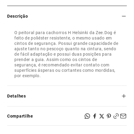
Descrição
O peitoral para cachorros H Helsinki da Zee.Dog é
feito de poliéster resistente, o mesmo usado em
cintos de segurança. Possui grande capacidade de
ajuste tanto no pescoço quanto na cintura, sendo
de fácil adaptação e possui duas posições para
prender a guia. Assim como os cintos de
segurança, é recomendado evitar contato com
superfícies ásperas ou cortantes como mordidas,
por exemplo.
Detalhes
- Segurança e resistência: feito de poliéster, mesmo
material dos cintos de segurança;
Compartilhe
- Regulável no pescoço e na cintura;
- Possui dois pontos para prender a guia: na altura do
pescoço ou na altura da cintura;