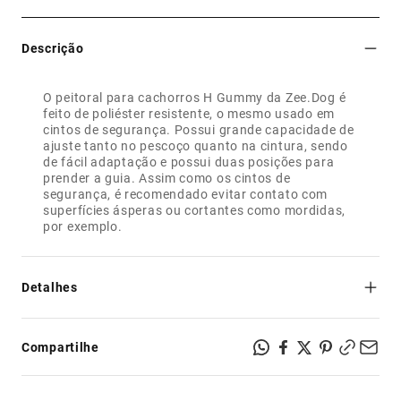
Descrição
O peitoral para cachorros H Gummy da Zee.Dog é
feito de poliéster resistente, o mesmo usado em
cintos de segurança. Possui grande capacidade de
ajuste tanto no pescoço quanto na cintura, sendo
de fácil adaptação e possui duas posições para
prender a guia. Assim como os cintos de
segurança, é recomendado evitar contato com
superfícies ásperas ou cortantes como mordidas,
por exemplo.
Detalhes
- Segurança e resistência: feito de poliéster, mesmo
material dos cintos de segurança;
Compartilhe
- Regulável no pescoço e na cintura;
- Possui dois pontos para prender a guia: na altura do
pescoço ou na altura da cintura;