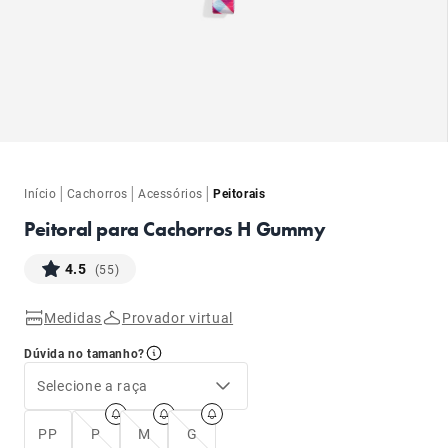
ba
|
|
|
Início
Cachorros
Acessórios
Peitorais
Peitoral para Cachorros H Gummy
4.5
(55)
Medidas
Provador virtual
ba
Dúvida no tamanho?
Selecione a raça
PP
P
M
G