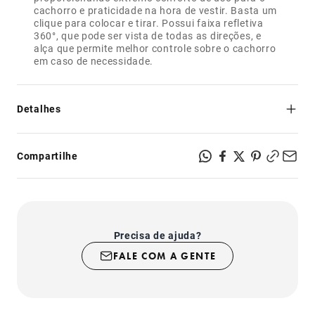
cachorro e praticidade na hora de vestir. Basta um
clique para colocar e tirar. Possui faixa refletiva
360°, que pode ser vista de todas as direções, e
alça que permite melhor controle sobre o cachorro
em caso de necessidade.
Detalhes
- Disponível em 5 tamanhos para todas as idades e portes;
- Sistema de ajuste rápido com 2 tiras;
Compartilhe
- Basta um clique para colocar e tirar;
- A tira de ajuste é feita com o mesmo material de cinto de
segurança: para um ajuste mais suave ao corpo do
cachorro;
- Trama aerada para não esquentar;
- Alça de controle para melhor domínio sobre o cachorro
Precisa de ajuda?
em caso de necessidade;
- Tira refletiva 360° visível de todas as direções.
FALE COM A GENTE