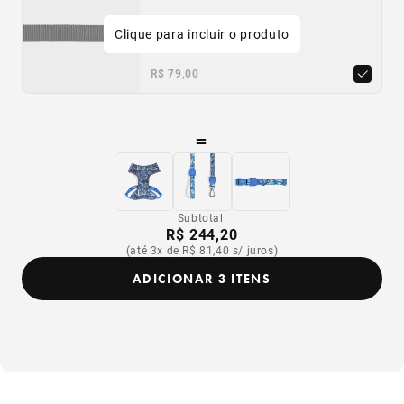
Clique para incluir o produto
PP
P
M
G
R$ 79,00
=
Subtotal:
R$ 244,20
(até 3x de R$ 81,40 s/ juros)
ADICIONAR 3 ITENS