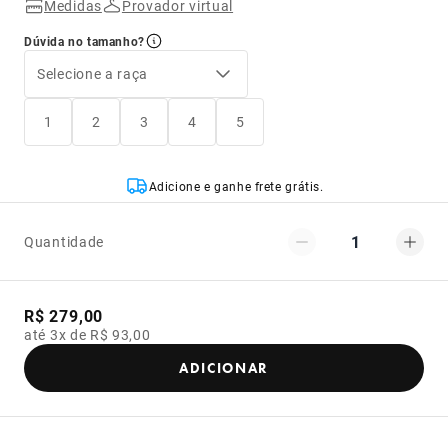
Medidas
Provador virtual
Dúvida no tamanho?
Selecione a raça
1
2
3
4
5
Adicione e ganhe frete grátis.
1
Quantidade
R$ 279,00
até 3x de R$ 93,00
ADICIONAR