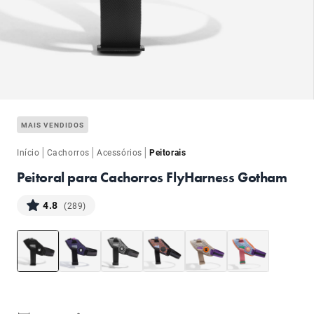
ba
MAIS VENDIDOS
|
|
|
Início
Cachorros
Acessórios
Peitorais
Peitoral para Cachorros FlyHarness Gotham
4.8
(289)
ba