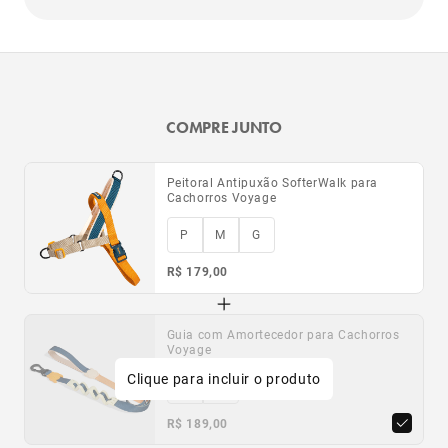
COMPRE JUNTO
Peitoral Antipuxão SofterWalk para
Cachorros Voyage
P
M
G
R$ 179,00
Guia com Amortecedor para Cachorros
Voyage
Clique para incluir o produto
P
G
R$ 189,00