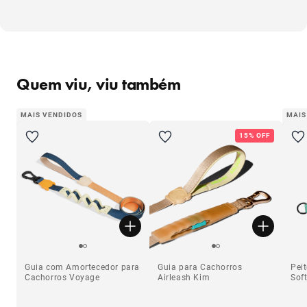
Quem viu, viu também
MAIS VENDIDOS
MAIS
15% OFF
Guia com Amortecedor para
Guia para Cachorros
Pei
Cachorros Voyage
Airleash Kim
Sof
Mel