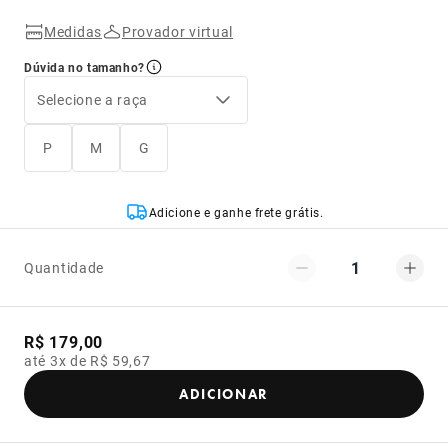
Medidas
Provador virtual
Dúvida no tamanho?
Selecione a raça
P
M
G
Adicione e ganhe frete grátis.
1
Quantidade
R$ 179,00
até 3x de R$ 59,67
ADICIONAR