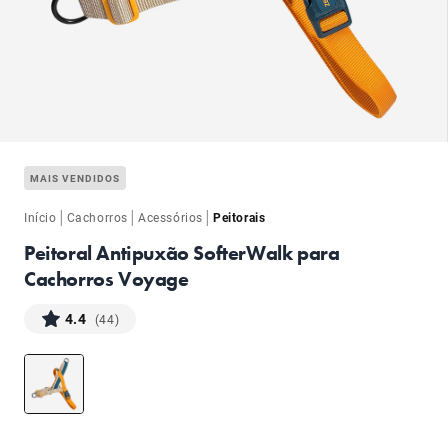
ba
MAIS VENDIDOS
|
|
|
Início
Cachorros
Acessórios
Peitorais
Peitoral Antipuxão SofterWalk para
Cachorros Voyage
ba
4.4
(44)