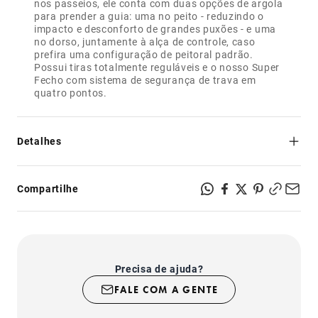
nos passeios, ele conta com duas opções de argola
para prender a guia: uma no peito - reduzindo o
impacto e desconforto de grandes puxões - e uma
no dorso, juntamente à alça de controle, caso
prefira uma configuração de peitoral padrão.
Possui tiras totalmente reguláveis e o nosso Super
Fecho com sistema de segurança de trava em
quatro pontos.
Detalhes
- Perfeito para cães que puxam;
- Inibe puxões;
Compartilhe
- 2 opções de argola: no peito e no dorso;
- Alça de controle forrada com neoprene super
confortável;
- Super Fecho com sistema de trava em 4 pontos.
Precisa de ajuda?
FALE COM A GENTE