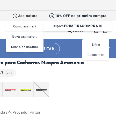
Assinatura
10% OFF na primeira compra
PRIMEIRACOMPRA10
Cupom
Como assinar?
Buscar
Nova assinatura
Entrar
Minha assinatura
APROVEITAR
|
|
Cachorros
Acessórios
Coleiras
Cadastre-se
ra para Cachorros Neopro Amazonia
.7
(73)
idas
Provador virtual