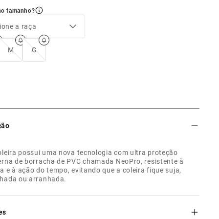
no tamanho?
ione a raça
M
G
ção
oleira possui uma nova tecnologia com ultra proteção
erna de borracha de PVC chamada NeoPro, resistente à
a e à ação do tempo, evitando que a coleira fique suja,
hada ou arranhada.
es