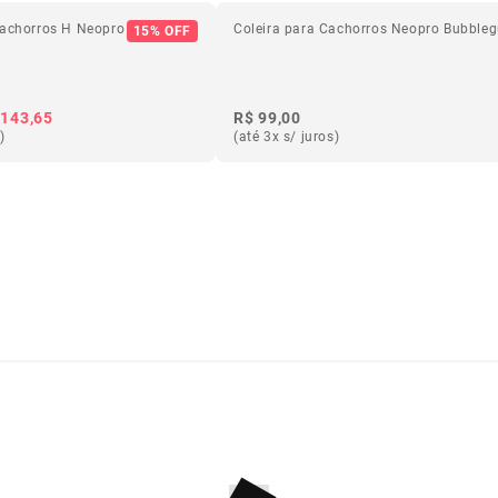
 Cachorros H Neopro Amazonia
Coleira para Cachorros Neopro Bubble
15% OFF
 143,65
R$ 99,00
)
(até 3x s/ juros)