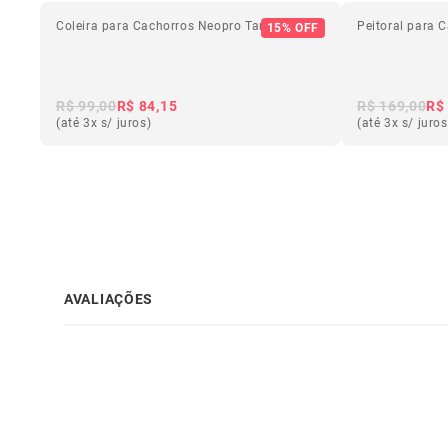
Coleira para Cachorros Neopro Tangerine
Peitoral para
15% OFF
R$ 99,00
R$ 84,15
R$ 169,00
R$
(até 3x s/ juros)
(até 3x s/ juros
AVALIAÇÕES