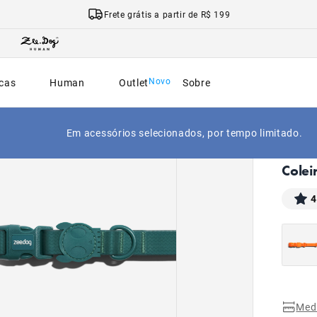
Frete grátis a partir de R$ 199
cas
Human
Outlet
Sobre
Em acessórios selecionados, por tempo limitado.
|
Início
Colei
4
Med