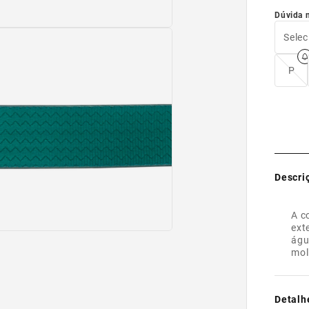
Dúvida 
Selec
P
Descri
A c
ext
águ
mol
Detalh