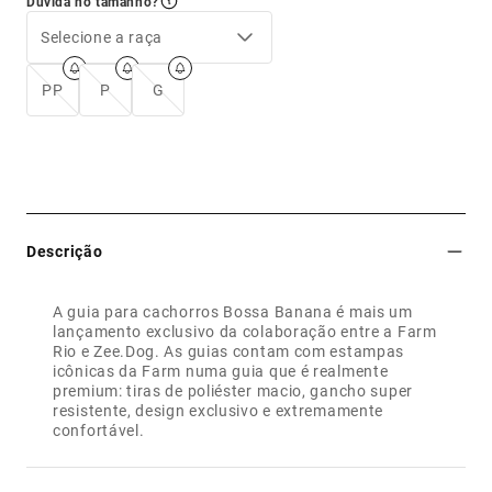
Dúvida no tamanho?
Selecione a raça
PP
P
G
Descrição
A guia para cachorros Bossa Banana é mais um
lançamento exclusivo da colaboração entre a Farm
Rio e Zee.Dog. As guias contam com estampas
icônicas da Farm numa guia que é realmente
premium: tiras de poliéster macio, gancho super
resistente, design exclusivo e extremamente
confortável.