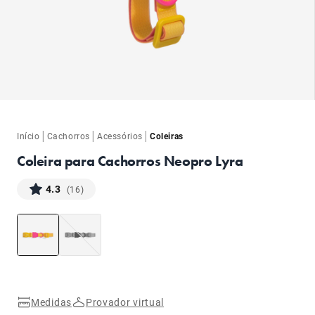
ba
|
|
|
Início
Cachorros
Acessórios
Coleiras
Coleira para Cachorros Neopro Lyra
4.3
(16)
ba
Medidas
Provador virtual