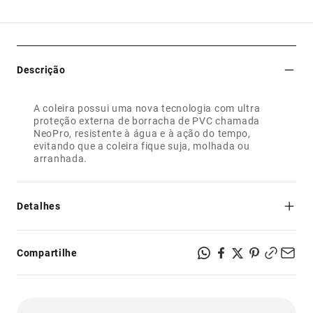
Descrição
A coleira possui uma nova tecnologia com ultra
proteção externa de borracha de PVC chamada
NeoPro, resistente à água e à ação do tempo,
evitando que a coleira fique suja, molhada ou
arranhada.
Detalhes
- Nova tecnologia NeoPro, com ultra proteção resistente à
água e à ação do tempo
Compartilhe
- Muito fácil de limpar
- Super fecho com sistema de segurança de 4 pontos.
- Logo emborrachada da Zee.Dog, feita em material
atóxico.
- Textura macia e sedosa pra dar mais conforto nos