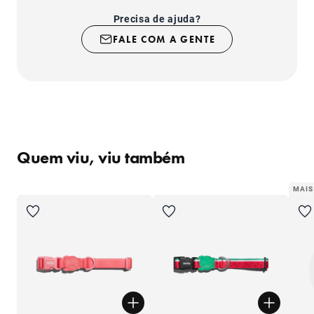
passeios.
Precisa de ajuda?
- Regulável, para melhor ajuste no pescoço do seu
cachorro.
FALE COM A GENTE
Quem viu, viu também
MAIS