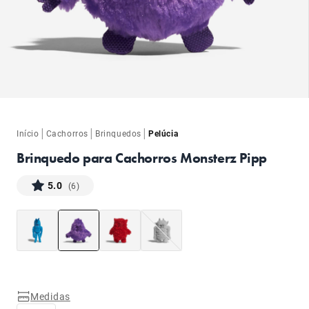
ba
|
|
|
Início
Cachorros
Brinquedos
Pelúcia
Brinquedo para Cachorros Monsterz Pipp
5.0
(6)
ba
Medidas