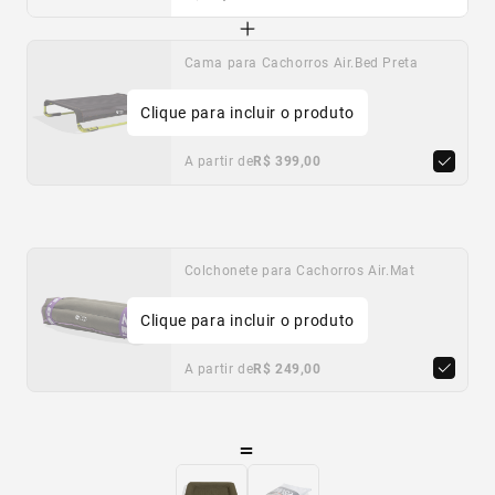
Cama para Cachorros Air.Bed Preta
Clique para incluir o produto
P
M
G
A partir de
R$ 399,00
Colchonete para Cachorros Air.Mat
Clique para incluir o produto
P
M
G
A partir de
R$ 249,00
=