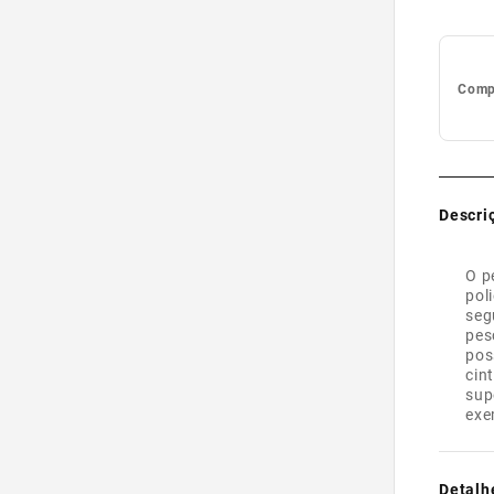
Compl
Descri
O p
pol
seg
pes
pos
cin
sup
exe
Detalh