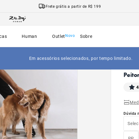
Frete grátis a partir de R$ 199
cas
Human
Outlet
Sobre
Em acessórios selecionados, por tempo limitado.
|
Início
Peito
4
Med
Dúvida 
Selec
PP