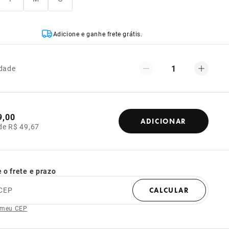
Adicione e ganhe frete grátis.
1
dade
9,00
ADICIONAR
de R$ 49,67
 o frete e prazo
CEP
CALCULAR
 meu CEP