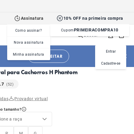
Assinatura
10% OFF na primeira compra
PRIMEIRACOMPRA10
Cupom
Como assinar?
Buscar
Nova assinatura
Entrar
Minha assinatura
APROVEITAR
|
|
Cachorros
Acessórios
Peitorais
Cadastre-se
ral para Cachorros H Phantom
.7
(52)
idas
Provador virtual
no tamanho?
ione a raça
P
M
G