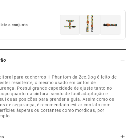
ete o conjunto
ção
eitoral para cachorros H Phantom da Zee.Dog é feito de
iéster resistente, o mesmo usado em cintos de
urança. Possui grande capacidade de ajuste tanto no
coço quanto na cintura, sendo de fácil adaptação e
sui duas posições para prender a guia. Assim como os
tos de segurança, é recomendado evitar contato com
erfícies ásperas ou cortantes como mordidas, por
mplo.
es