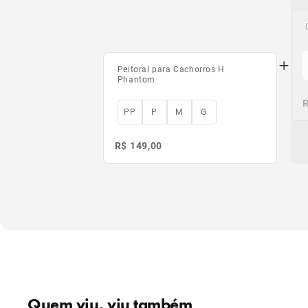
Peitoral para Cachorros H
Phantom
R
PP
P
M
G
R$ 149,00
Quem viu, viu também