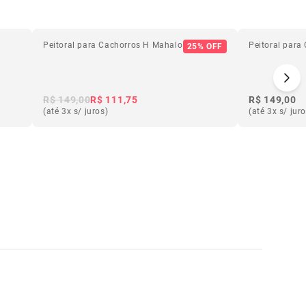
Peitoral para Cachorros H Mahalo
Peitoral para
25% OFF
R$ 149,00
R$ 111,75
R$ 149,00
(até 3x s/ juros)
(até 3x s/ jur