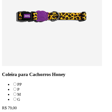
Coleira para Cachorros Honey
PP
P
M
G
R$ 79,00