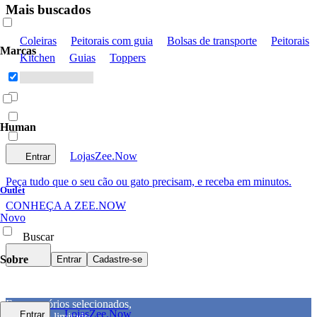
Mais buscados
Coleiras
Peitorais com guia
Bolsas de transporte
Peitorais
Marcas
Kitchen
Guias
Toppers
Human
Lojas
Zee.Now
Entrar
Peça tudo que o seu cão ou gato precisam, e receba em minutos.
Outlet
CONHEÇA A ZEE.NOW
Novo
Buscar
Sobre
Entrar
Cadastre-se
Em acessórios selecionados,
Lojas
Zee.Now
Entrar
por tempo limitado.