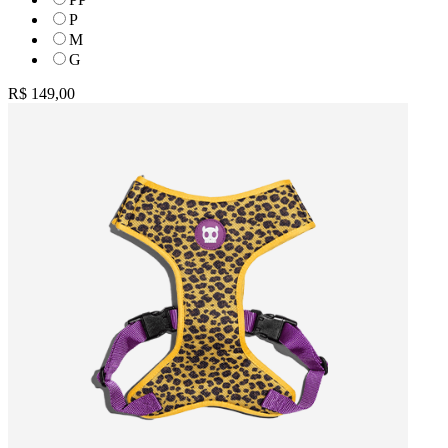
P
M
G
R$ 149,00