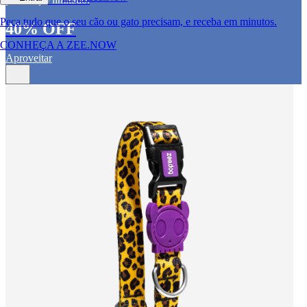
Peça tudo que o seu cão ou gato precisam, e receba em minutos.
40% OFF
CONHEÇA A ZEE.NOW
Aproveitar