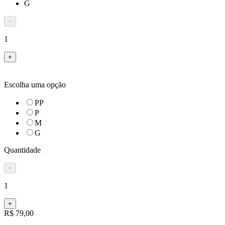
G
−
1
+
Escolha uma opção
PP
P
M
G
Quantidade
−
1
+
R$ 79,00