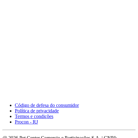
Código de defesa do consumidor
Política de privacidade
Termos e condições
Procon - RJ
@ 2026 Pet Center Comercio e Participações S.A. | CNPJ: