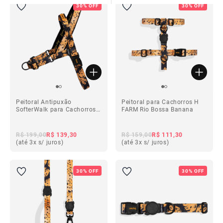
30% OFF
30% OFF
ba
Peitoral Antipuxão
Peitoral para Cachorros H
SofterWalk para Cachorros
FARM Rio Bossa Banana
FARM Rio Bossa Banana
R$ 199,00
R$ 139,30
R$ 159,00
R$ 111,30
(até 3x s/ juros)
(até 3x s/ juros)
ba
30% OFF
30% OFF