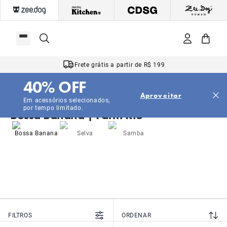
Frete grátis a partir de R$ 199
40% OFF
Aproveitar
Em acessórios selecionados,
|
|
Início
Farm
Bossa Banana
por tempo limitado.
Bossa Banana | Farm Rio
Bossa Banana
Selva
Samba
FILTROS
ORDENAR