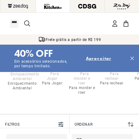
Frete grátis a partir de R$ 199
40% OFF
|
|
|
|
|
Início
Kitchen
...
Gatos
Brinquedos
Com Catnip
Aproveitar
Com Catnip
Em acessórios selecionados,
por tempo limitado.
Pe
Para Jogar
Para rechear
Enriquecimento
Para morder e
Ambiental
roer
FILTROS
ORDENAR
MAIS VENDIDOS