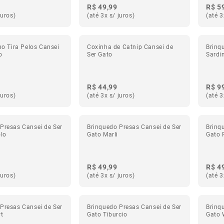
R$ 49,99
R$ 5
juros)
(até 3x s/ juros)
(até 3
nho Tira Pelos Cansei
Coxinha de Catnip Cansei de
Brinq
o
Ser Gato
Sardi
R$ 44,99
R$ 9
juros)
(até 3x s/ juros)
(até 3
Presas Cansei de Ser
Brinquedo Presas Cansei de Ser
Brinq
lo
Gato Marli
Gato 
R$ 49,99
R$ 4
juros)
(até 3x s/ juros)
(até 3
Presas Cansei de Ser
Brinquedo Presas Cansei de Ser
Brinq
rt
Gato Tiburcio
Gato 