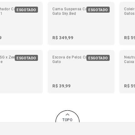
nhador Cansei de Ser
Cama Suspensa Cansei de Ser
Colei
ESGOTADO
ESGOTADO
 1
Gato Sky.Bed
Gatos
9
R$ 349,99
R$ 5
SG x Zee.Dog para
Escova de Pelos Cansei de Ser
Neutr
ESGOTADO
ESGOTADO
de
Gato
Caixa
Gato
R$ 39,99
R$ 5
TOPO