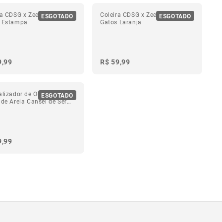
ra CDSG x Zee.Dog para
Coleira CDSG x Zee.Dog para
ESGOTADO
ESGOTADO
 Estampa
Gatos Laranja
9,99
R$ 59,99
alizador de Odor para
ESGOTADO
 de Areia Cansei de Ser
9,99