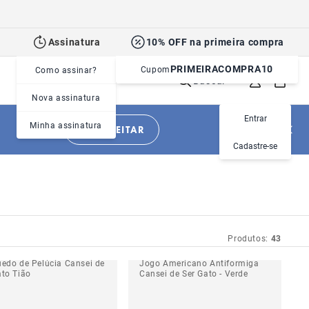
Assinatura
10% OFF na primeira compra
PRIMEIRACOMPRA10
Cupom
Como assinar?
Buscar
Nova assinatura
Entrar
Minha assinatura
APROVEITAR
Cadastre-se
Produtos:
43
uedo de Pelúcia Cansei de
Jogo Americano Antiformiga
ato Tião
Cansei de Ser Gato - Verde