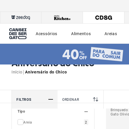
Acessórios
Alimentos
Areias
Aniversário do Chico
|
Início
Aniversário do Chico
FILTROS
ORDENAR
Brinquedo 
Tipo
Gato Olivi
Areia
2
Brinquedo com catnip
13