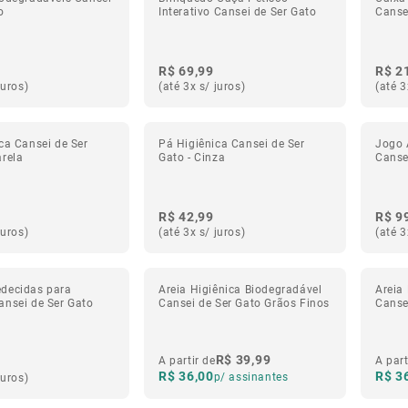
o
Interativo Cansei de Ser Gato
Canse
R$ 69,99
R$ 2
juros)
(até 3x s/ juros)
(até 3
ca Cansei de Ser
Pá Higiênica Cansei de Ser
Jogo 
rela
Gato - Cinza
Cansei
R$ 42,99
R$ 9
juros)
(até 3x s/ juros)
(até 3
decidas para
Areia Higiênica Biodegradável
Areia
ansei de Ser Gato
Cansei de Ser Gato Grãos Finos
Canse
Médio
R$ 39,99
A partir de
A part
R$ 36,00
R$ 3
p/ assinantes
juros)