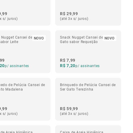
9,99
R$ 29,99
x s/ juros)
(até 3x s/ juros)
 Nugget Cansei de Ser
Snack Nugget Cansei de Ser
NOVO
NOVO
sabor Leite
Gato sabor Requeijão
,99
R$ 7,99
,20
R$ 7,20
p/ assinantes
p/ assinantes
uedo de Pelúcia Cansei de
Brinquedo de Pelúcia Cansei de
ato Madalena
Ser Gato Terezinha
9,99
R$ 59,99
x s/ juros)
(até 3x s/ juros)
 de Areia Higiênica
Caixa de Areia Higiênica