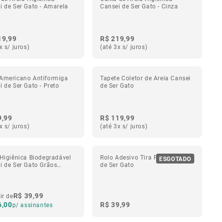
i de Ser Gato - Amarela
Cansei de Ser Gato - Cinza
19,99
R$ 219,99
x s/ juros)
(até 3x s/ juros)
Americano Antiformiga
Tapete Coletor de Areia Cansei
 de Ser Gato - Preto
de Ser Gato
9,99
R$ 119,99
x s/ juros)
(até 3x s/ juros)
 Higiênica Biodegradável
Rolo Adesivo Tira Pelos Cansei
ESGOTADO
i de Ser Gato Grãos
de Ser Gato
s
R$ 39,99
ir de
6,00
R$ 39,99
p/ assinantes