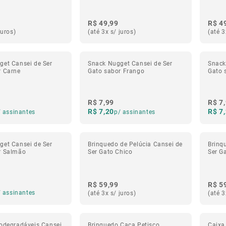
R$ 49,99
R$ 4
juros)
(até 3x s/ juros)
(até 3
get Cansei de Ser
Snack Nugget Cansei de Ser
Snack
r Carne
Gato sabor Frango
Gato 
R$ 7,99
R$ 7
R$ 7,20
R$ 7
/ assinantes
p/ assinantes
get Cansei de Ser
Brinquedo de Pelúcia Cansei de
Brinq
r Salmão
Ser Gato Chico
Ser G
R$ 59,99
R$ 5
/ assinantes
(até 3x s/ juros)
(até 3
iodegradáveis Cansei
Brinquedo Caça Petisco
Caixa