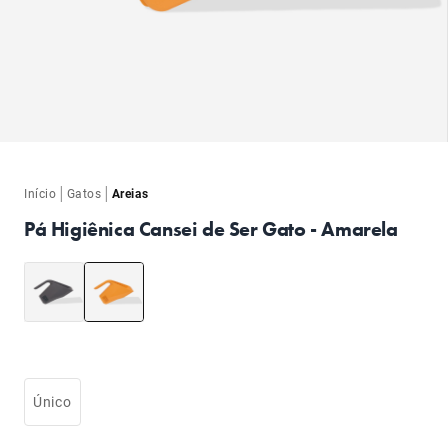
ba
ba
|
|
Início
Gatos
Areias
Pá Higiênica Cansei de Ser Gato - Amarela
Único