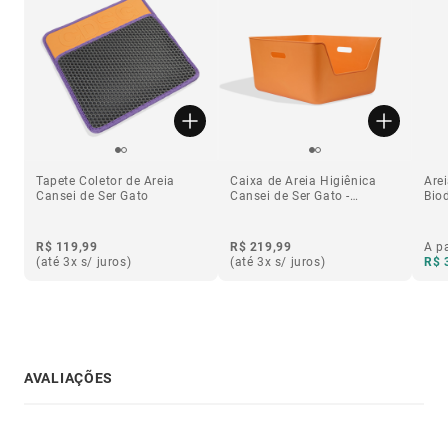
Tapete Coletor de Areia
Caixa de Areia Higiênica
Are
Cansei de Ser Gato
Cansei de Ser Gato -
Bio
Amarela
Gat
R$ 119,99
R$ 219,99
A pa
(até 3x s/ juros)
(até 3x s/ juros)
R$ 
AVALIAÇÕES