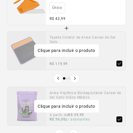
Único
R$ 42,99
Tapete Coletor de Areia Cansei de Ser
Caixa de Areia Higiênica Cansei de Ser
Sacolas Biodegradáveis Cansei de Ser
Gato
Gato - Amarela
Gato
Clique para incluir o produto
Único
Único
Único
R$ 119,99
R$ 219,99
R$ 49,99
Produto anterior
Próximo produto
Areia Higiênica Biodegradável Cansei de
Areia Higiênica Biodegradável Cansei de
Ser Gato Grãos Médios
Ser Gato Grãos Finos
Clique para incluir o produto
2kg
2kg
4kg
4kg
10kg
10kg
A partir de
A partir de
R$ 39,99
R$ 39,99
R$ 36,00
R$ 36,00
p/ assinantes
p/ assinantes