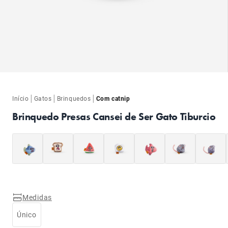
ba
ba
|
|
|
Início
Gatos
Brinquedos
Com catnip
Brinquedo Presas Cansei de Ser Gato Tiburcio
Medidas
Único