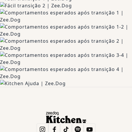
Refeição de carne, completa, natural e balanceada para cachorros 
ba
ba