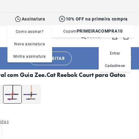
Assinatura
10% OFF na primeira compra
PRIMEIRACOMPRA10
Cupom
Como assinar?
Buscar
Nova assinatura
Entrar
Minha assinatura
APROVEITAR
|
|
Gatos
Acessórios
Peitorais e Coleiras
Cadastre-se
ral com Guia Zee.Cat Reebok Court para Gatos
idas