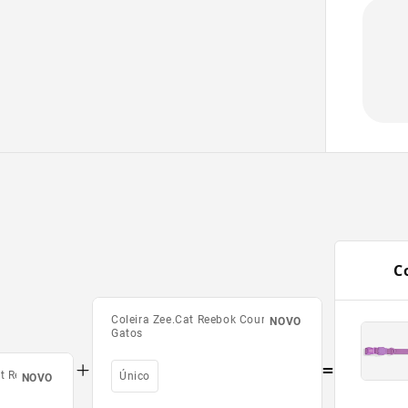
C
Coleira Zee.Cat Reebok Court para
NOVO
Gatos
=
at Reebok
Único
NOVO