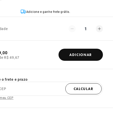
Adicione e ganhe frete grátis.
1
dade
9,00
ADICIONAR
de R$ 49,67
 o frete e prazo
CEP
CALCULAR
 meu CEP