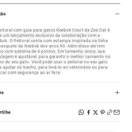
ção
eitoral com guia para gatos Reebok Court da Zee.Cat é
s um lançamento exclusivo da colaboração com a
bok. O Peitoral conta com estampa inspirada na linha
basquete da Reebok dos anos 90. Além disso ele tem
ho com sistema de 4 pontos. Em tamanho único, sua
ulagem é ajustável, para garantir o melhor caimento no
po do seu gato. Você pode usar o peitoral no seu gato
a ajudar no banho, para levá-lo ao veterinário ou para
ncar com segurança ao ar livre.
es
 leve: para o seu gato ficar à vontade e confortável;
 de poliéster estampado com tecnologia heat-transfer
tilhe
;
textura macia e sedosa;
mente regulável para você ajustar o caimento no seu gato;
mpas exclusivas.