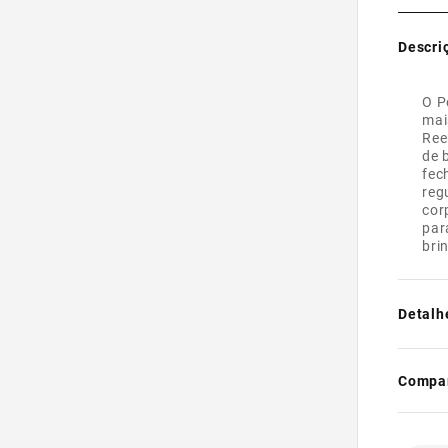
Descri
O P
mai
Ree
de 
fec
reg
cor
par
bri
Detalh
- Super
- Feito
Compar
teteron
- Com 
- Total
- Esta