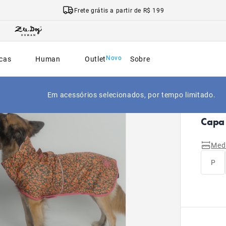
Frete grátis a partir de R$ 199
cas
Human
Outlet
Sobre
Em acessórios selecionados, por tempo limitado.
|
Início
Capa 
Med
P