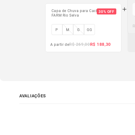
Capa de Chuva para Cachorros
30% OFF
FARM Rio Selva
R
A
P
M
G
GG
R$ 269,00
R$ 188,30
A partir de
AVALIAÇÕES