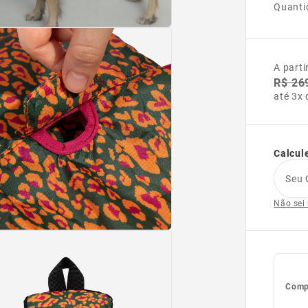
Quanti
A parti
R$ 26
até 3x 
Calcule
Seu 
Não sei
Compl