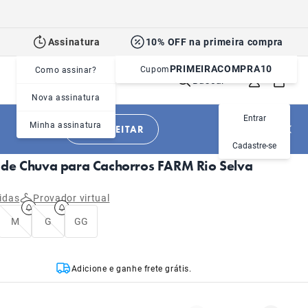
Assinatura
10% OFF na primeira compra
PRIMEIRACOMPRA10
Cupom
Como assinar?
Buscar
Nova assinatura
Entrar
Minha assinatura
APROVEITAR
|
|
Cachorros
Roupas
Capa de chuva
Cadastre-se
de Chuva para Cachorros FARM Rio Selva
idas
Provador virtual
M
G
GG
Adicione e ganhe frete grátis.