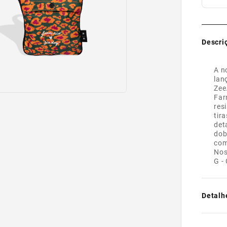
Descri
A n
lan
Zee
Far
res
tir
det
dob
com
Nos
G -
Detalh
- Tecid
- Siste