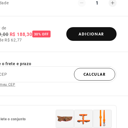
1
dade
r de
9,00
R$ 188,30
ADICIONAR
30% OFF
de R$ 62,77
 o frete e prazo
CEP
CALCULAR
 meu CEP
ete o conjunto