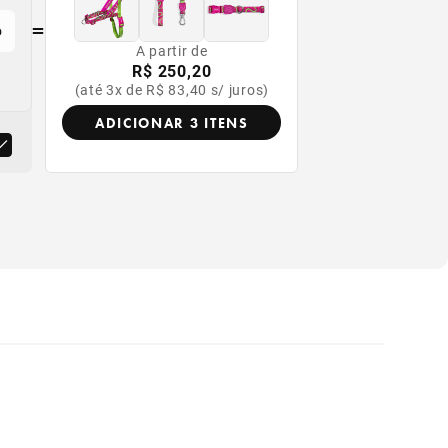
=
o
A partir de
R$ 250,20
(até 3x de R$ 83,40 s/ juros)
ADICIONAR 3 ITENS
or
produto