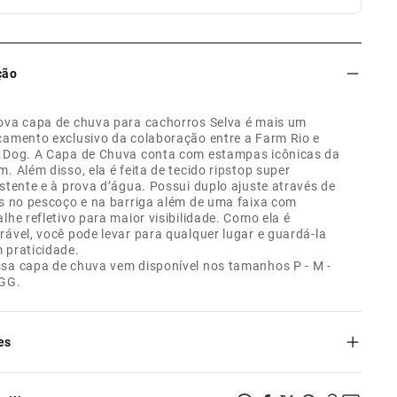
ção
ova capa de chuva para cachorros Selva é mais um
çamento exclusivo da colaboração entre a Farm Rio e
.Dog. A Capa de Chuva conta com estampas icônicas da
m. Além disso, ela é feita de tecido ripstop super
istente e à prova d’água. Possui duplo ajuste através de
as no pescoço e na barriga além de uma faixa com
alhe refletivo para maior visibilidade. Como ela é
rável, você pode levar para qualquer lugar e guardá-la
 praticidade.
sa capa de chuva vem disponível nos tamanhos P - M -
 GG.
es
o impermeável;
ma de interlace de fibras que não deixa o tecido desfiar;