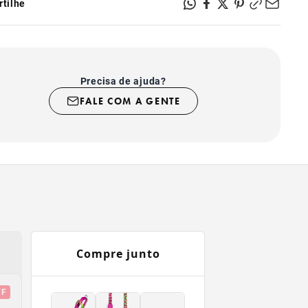
tilhe
 de guardar e prático para levar para todos os lugares;
o para a guia e tira ajustável.
Precisa de ajuda?
FALE COM A GENTE
Compre junto
OS
FF