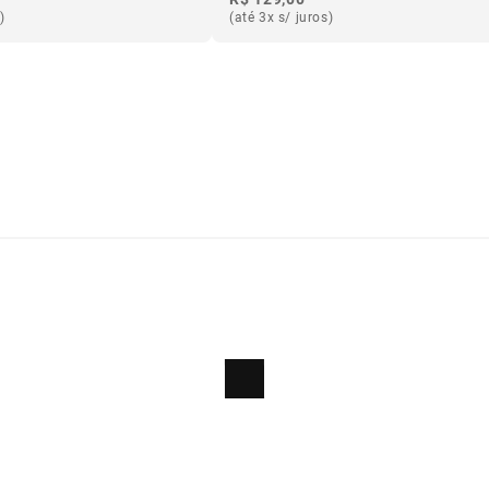
)
(até 3x s/ juros)