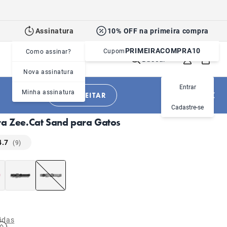
Assinatura
10% OFF na primeira compra
PRIMEIRACOMPRA10
Cupom
Como assinar?
Buscar
Nova assinatura
Entrar
Minha assinatura
APROVEITAR
|
|
Gatos
Acessórios
Peitorais e Coleiras
Cadastre-se
ra Zee.Cat Sand para Gatos
4.7
(9)
idas