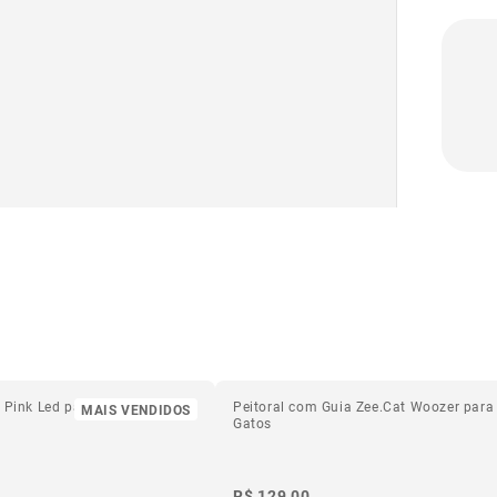
- Logo 
t Pink Led para Gatos
Peitoral com Guia Zee.Cat Woozer para
MAIS VENDIDOS
Gatos
R$ 129,00