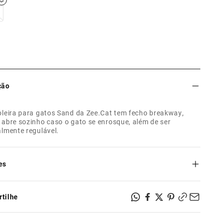
ção
oleira para gatos Sand da Zee.Cat tem fecho breakway,
 abre sozinho caso o gato se enrosque, além de ser
almente regulável.
es
nho único com regulagem ajustável;
usivo fecho breakaway que abre sozinho caso o gato se
tilhe
ue;
 poliéster estampado com tecnologia heat-transfer teteron;