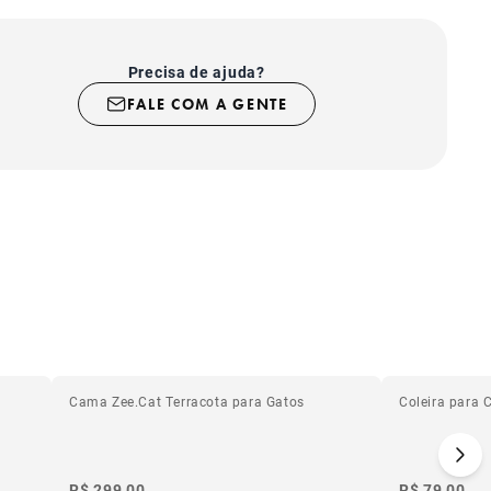
emborrachada da Zee.Cat, feita em material atóxico.
Precisa de ajuda?
FALE COM A GENTE
Cama Zee.Cat Terracota para Gatos
Coleira para 
R$ 299,00
R$ 79,00