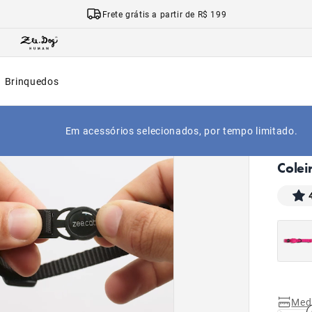
Frete grátis a partir de R$ 199
Brinquedos
Em acessórios selecionados, por tempo limitado.
|
Início
Colei
Med