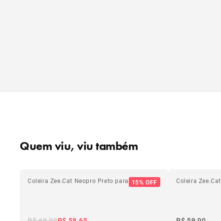
Quem viu, viu também
Coleira Zee.Cat Neopro Preto para Gatos
Coleira Zee.Ca
15% OFF
R$ 69,00
R$ 58,65
R$ 59,00