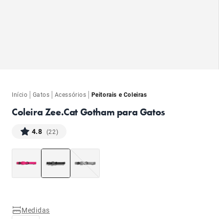
ba
ba
|
|
|
Início
Gatos
Acessórios
Peitorais e Coleiras
Coleira Zee.Cat Gotham para Gatos
4.8
(22)
Medidas