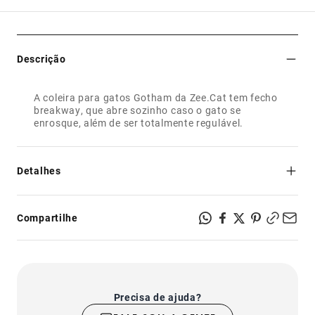
Descrição
A coleira para gatos Gotham da Zee.Cat tem fecho
breakway, que abre sozinho caso o gato se
enrosque, além de ser totalmente regulável.
Detalhes
- Tamanho único com regulagem ajustável;
- Exclusivo fecho breakaway que abre sozinho caso o gato
Compartilhe
se enrosque;
- Super poliéster estampado com tecnologia heat-transfer
teteron;
- Logo emborrachada da Zee.Cat, feita em material
atóxico.
Precisa de ajuda?