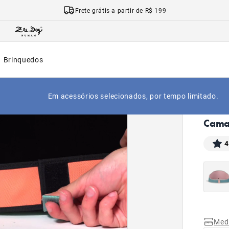
Frete grátis a partir de R$ 199
Brinquedos
Em acessórios selecionados, por tempo limitado.
|
Início
Cama 
4
Med