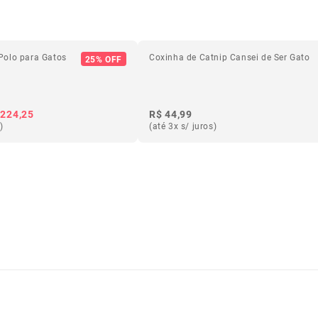
Polo para Gatos
Coxinha de Catnip Cansei de Ser Gato
25% OFF
 224,25
R$ 44,99
)
(até 3x s/ juros)