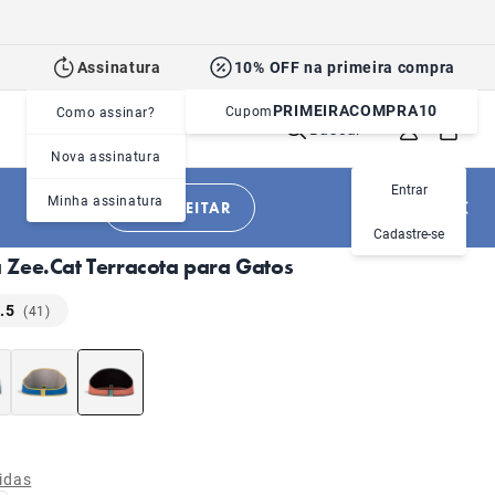
Assinatura
10% OFF na primeira compra
PRIMEIRACOMPRA10
Cupom
Como assinar?
Buscar
Nova assinatura
Entrar
Minha assinatura
APROVEITAR
|
|
Gatos
Acessórios
Camas
Cadastre-se
Zee.Cat Terracota para Gatos
.5
(41)
idas