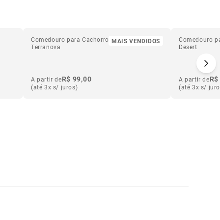
Comedouro para Cachorros de Melamina
Comedouro pa
MAIS VENDIDOS
Terranova
Desert
R$ 99,00
R$
A partir de
A partir de
(até 3x s/ juros)
(até 3x s/ jur