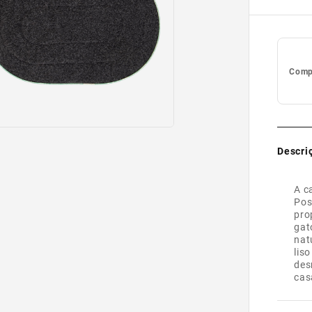
Compl
Descri
A c
Pos
pro
gat
nat
lis
des
cas