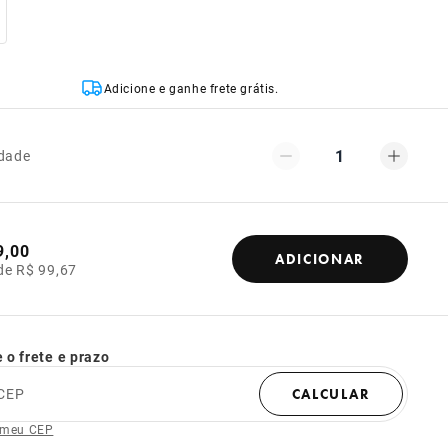
Adicione e ganhe frete grátis.
1
dade
9,00
ADICIONAR
de R$ 99,67
 o frete e prazo
CEP
CALCULAR
 meu CEP