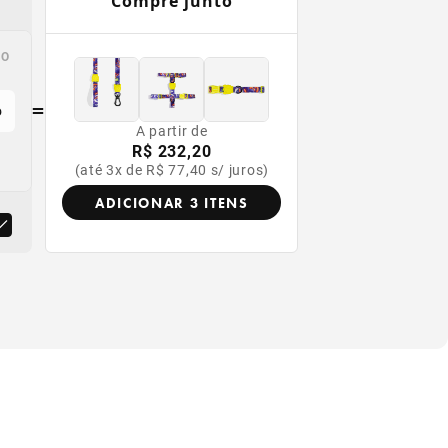
Compre junto
k
VO
=
o
A partir de
R$ 232,20
(até 3x de R$ 77,40 s/ juros)
ADICIONAR 3 ITENS