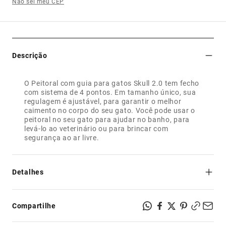
Não sei meu CEP
Descrição
O Peitoral com guia para gatos Skull 2.0 tem fecho
com sistema de 4 pontos. Em tamanho único, sua
regulagem é ajustável, para garantir o melhor
caimento no corpo do seu gato. Você pode usar o
peitoral no seu gato para ajudar no banho, para
levá-lo ao veterinário ou para brincar com
segurança ao ar livre.
Detalhes
- Super leve: para o seu gato ficar à vontade e confortável;
- Feito de poliéster estampado com tecnologia heat-
Compartilhe
transfer teteron;
- Com textura macia e sedosa;