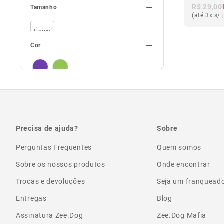
R$ 29,00
Tamanho
Protetor de Cabo
2
(até 3x s/ 
Único
Cor
Roxo
Verde
Precisa de ajuda?
Sobre
Perguntas Frequentes
Quem somos
Sobre os nossos produtos
Onde encontrar
Trocas e devoluções
Seja um franquead
Entregas
Blog
Assinatura Zee.Dog
Zee.Dog Mafia