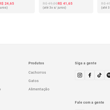
R$ 24,65
R$ 49,00
R$ 41,65
R$ 4
juros)
(até 3x s/ juros)
(até 3
Produtos
Siga a gente
Cachorros
Gatos
o
Alimentação
Fale com a gente