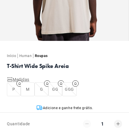
ba
ba
|
|
Início
Human
Roupas
T-Shirt Wide Spike Areia
Medidas
P
M
G
GG
GGG
Adicione e ganhe frete grátis.
1
Quantidade