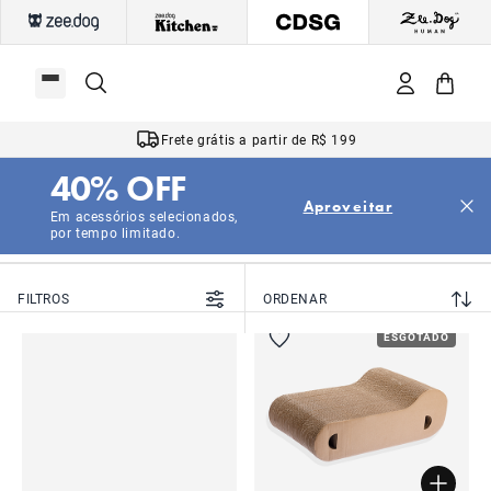
Frete grátis a partir de R$ 199
40% OFF
|
|
Início
Gatos
Arranhadores
Aproveitar
Arranhadores
Em acessórios selecionados,
por tempo limitado.
FILTROS
ORDENAR
ESGOTADO