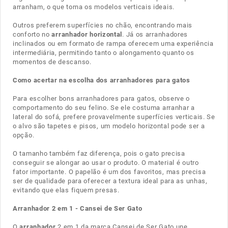
arranham, o que torna os modelos verticais ideais.
Outros preferem superfícies no chão, encontrando mais
conforto no
arranhador horizontal
. Já os arranhadores
inclinados ou em formato de rampa oferecem uma experiência
intermediária, permitindo tanto o alongamento quanto os
momentos de descanso.
Como acertar na escolha dos arranhadores para gatos
Para escolher bons arranhadores para gatos, observe o
comportamento do seu felino. Se ele costuma arranhar a
lateral do sofá, prefere provavelmente superfícies verticais. Se
o alvo são tapetes e pisos, um modelo horizontal pode ser a
opção.
O tamanho também faz diferença, pois o
gato
precisa
conseguir se alongar ao usar o produto. O material é outro
fator importante. O papelão é um dos favoritos, mas precisa
ser de qualidade para oferecer a textura ideal para as unhas,
evitando que elas fiquem presas.
Arranhador 2 em 1 - Cansei de Ser Gato
O
arranhador
2 em 1 da marca Cansei de Ser Gato une