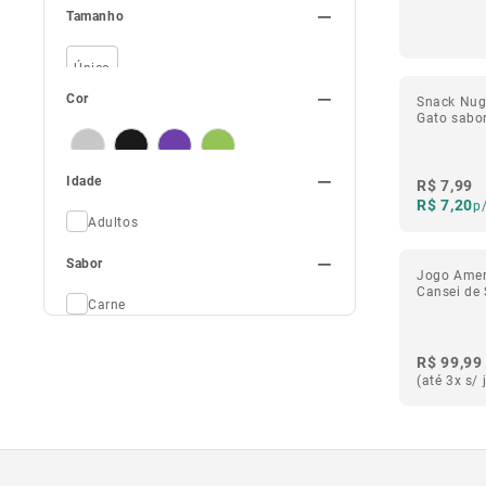
Tamanho
Jogo Americano
2
Luva
1
Petisco
4
Único
Cor
Snack Nug
Gato sabo
Cinza
Preto
Roxo
Verde
Idade
R$ 7,99
R$ 7,20
p
Adultos
Filhotes
Sabor
Idosos
Jogo Amer
Cansei de 
Carne
Frango
Leite
R$ 99,99
Salmão
(até 3x s/ 