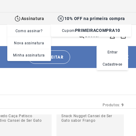
Assinatura
10% OFF na primeira compra
PRIMEIRACOMPRA10
Cupom
Como assinar?
Buscar
Nova assinatura
Entrar
Minha assinatura
APROVEITAR
Cadastre-se
Produtos:
9
uedo Caça Petisco
Snack Nugget Cansei de Ser
tivo Cansei de Ser Gato
Gato sabor Frango