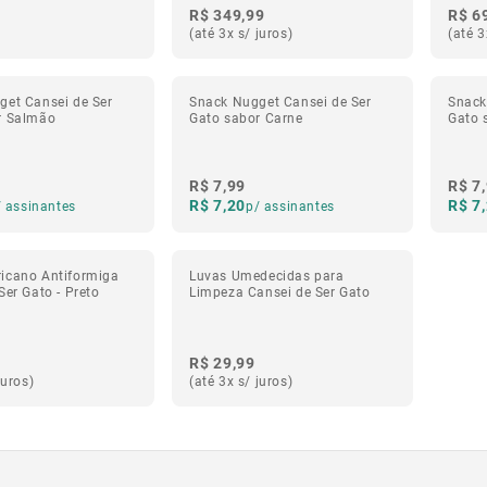
R$ 349,99
R$ 6
(até 3x s/ juros)
(até 3
get Cansei de Ser
Snack Nugget Cansei de Ser
Snack
r Salmão
Gato sabor Carne
Gato 
R$ 7,99
R$ 7
R$ 7,20
R$ 7
/ assinantes
p/ assinantes
icano Antiformiga
Luvas Umedecidas para
Ser Gato - Preto
Limpeza Cansei de Ser Gato
R$ 29,99
juros)
(até 3x s/ juros)