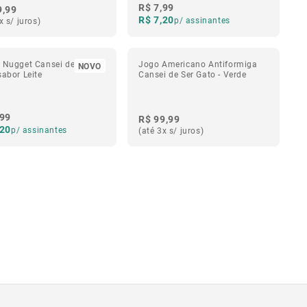
R$ 7,99
9,99
R$ 7,20
p/ assinantes
x s/ juros)
 Nugget Cansei de Ser
Jogo Americano Antiformiga
NOVO
sabor Leite
Cansei de Ser Gato - Verde
,99
R$ 99,99
,20
p/ assinantes
(até 3x s/ juros)