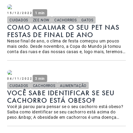
1 min
15/12/2022
CUIDADOS
ZEE.NOW
CACHORROS
GATOS
COMO ACALMAR O SEU PET NAS
FESTAS DE FINAL DE ANO
Nesse final de ano, o clima de festa começou um pouco
mais cedo. Desde novembro, a Copa do Mundo já tomou
conta das ruas e das nossas casas e, logo mais, teremos
as comemorações de Natal e Ano Novo.
3 min
04/11/2022
CUIDADOS
CACHORROS
ALIMENTAÇÃO
VOCÊ SABE IDENTIFICAR SE SEU
CACHORRO ESTÁ OBESO?
Você já parou para pensar se o seu cachorro está obeso?
Saiba como identificar se seu cachorro está acima do
peso.&nbsp; A obesidade em cachorros é uma doença
séria e mais comum do que parece, e identificar se seu
cachorro está ou não acima do peso pode ser mais fácil