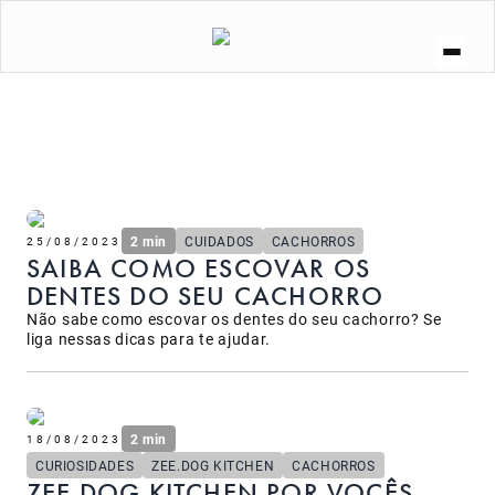
A ZEE.DOG
SOCIAL
ZEE.NOW
ZEE.DOG KITCHEN
CURIOSIDADES
LOJA
2 min
CUIDADOS
CACHORROS
25/08/2023
SAIBA COMO ESCOVAR OS
DENTES DO SEU CACHORRO
Não sabe como escovar os dentes do seu cachorro? Se
liga nessas dicas para te ajudar.
2 min
18/08/2023
CURIOSIDADES
ZEE.DOG KITCHEN
CACHORROS
ZEE.DOG KITCHEN POR VOCÊS