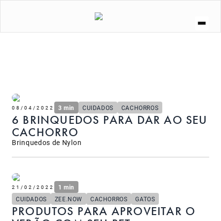
A ZEE.DOG
SOCIAL
ZEE.NOW
ZEE.DOG KITCHEN
CURIOSIDADES
LOJA
3 min
CUIDADOS
CACHORROS
08/04/2022
6 BRINQUEDOS PARA DAR AO SEU
CACHORRO
Brinquedos de Nylon
1 min
21/02/2022
CUIDADOS
ZEE.NOW
CACHORROS
GATOS
PRODUTOS PARA APROVEITAR O