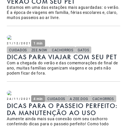
VERÃO COM SEU PET
Estamos em uma das estações mais aguardadas: o verão.
É a época de viagens em família, férias escolares e, claro,
muitos passeios ao ar livre.
1 min
21/12/2021
CUIDADOS
ZEE.NOW
CACHORROS
GATOS
DICAS PARA VIAJAR COM SEU PET
Com a chegada do verão e das comemorações de final de
ano, muitas famílias organizam viagens e os pets não
podem ficar de fora.
4 min
CUIDADOS
A ZEE.DOG
CACHORROS
24/11/2021
DICAS PARA O PASSEIO PERFEITO:
DA MANUTENÇÃO AO USO
Aumente ainda mais sua conexão com seu cachorro
conferindo dicas para o passeio perfeito! Como todo