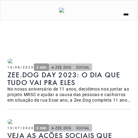
A ZEE.DOG
SOCIAL
ZEE.NOW
ZEE.DOG KITCHEN
CURIOSIDADES
LOJA
2 min
A ZEE.DOG
SOCIAL
10/08/2023
ZEE.DOG DAY 2023: O DIA QUE
TUDO VAI PRA ELES
No nosso aniversário de 11 anos, decidimos nos juntar ao
projeto MRSC e ajudar a causa das pessoas e cachorros
em situação de rua Esse ano, a Zee.Dog completa 11 anos
e assim como fazemos desde o início, buscamos apoiar e
trazer visibilidade para causas que acreditamos. Como
forma de retribuir tudo o que conquistamos até aqui,
criamos o Zee.Dog Day, uma data para comemorarmos o
nosso aniversário e fazer o bem. Nessa data, todo o
2 min
A ZEE.DOG
SOCIAL
13/07/2023
nosso lucro é destinado para um projeto – o dia que nada
VEJA AS AÇÕES SOCIAIS QUE