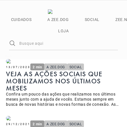
CUIDADOS
A ZEE.DOG
SOCIAL
ZEE.
LOJA
2 min
A ZEE.DOG
SOCIAL
13/07/2023
VEJA AS AÇÕES SOCIAIS QUE
MOBILIZAMOS NOS ÚLTIMOS
MESES
Confira um pouco das ações que realizamos nos últimos
meses junto com a ajuda de vocês. Estamos sempre em
busca de novas histórias e novas formas de conexão. As
ações sociais são um dos caminhos para unir nossa
comunidade na linha de frente da causa animal, além de
retribuir tudo o que conquistamos juntos até aqui.&nbsp;
2 min
A ZEE.DOG
SOCIAL
Em 2023 já começamos com algumas ações bem especiais
29/12/2021