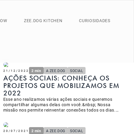
NOW
ZEE.DOG KITCHEN
CURIOSIDADES
2 min
A ZEE.DOG
SOCIAL
21/12/2022
AÇÕES SOCIAIS: CONHEÇA OS
PROJETOS QUE MOBILIZAMOS EM
2022
Esse ano realizamos várias ações sociais e queremos
compartilhar algumas delas com você.&nbsp; Nossa
missão nos permite reinventar conexões todos os dias.
Quando concretizamos alguma ação social, queremos
também inspirar e sensibilizar mais pessoas para a causa
animal.&nbsp; Mudar o mundo de um cachorro com a
2 min
A ZEE.DOG
SOCIAL
ajuda da nossa comunidade é, sem dúvidas, uma das
20/07/2021