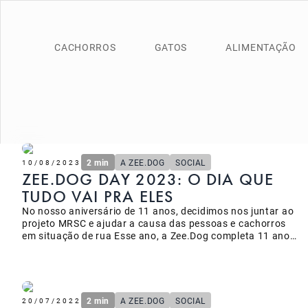
CACHORROS
GATOS
ALIMENTAÇÃO
2 min
A ZEE.DOG
SOCIAL
10/08/2023
ZEE.DOG DAY 2023: O DIA QUE
TUDO VAI PRA ELES
No nosso aniversário de 11 anos, decidimos nos juntar ao
projeto MRSC e ajudar a causa das pessoas e cachorros
em situação de rua Esse ano, a Zee.Dog completa 11 anos
e assim como fazemos desde o início, buscamos apoiar e
trazer visibilidade para causas que acreditamos. Como
forma de retribuir tudo o que conquistamos até aqui,
criamos o Zee.Dog Day, uma data para comemorarmos o
nosso aniversário e fazer o bem. Nessa data, todo o nosso
2 min
A ZEE.DOG
SOCIAL
20/07/2022