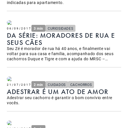
indicadas para apartamento.
3 min
CURIOSIDADES
06/09/2017
DA SÉRIE: MORADORES DE RUA E
SEUS CÃES
Seu Zé é morador de rua há 40 anos, e finalmente vai
voltar para sua casa e família, acompanhado dos seus
cachorros Duque e Tigre e com a ajuda do MRSC –
Moradores de Rua e Seus Cães. O Edu conta os detalhes
dessa jornada de perseverança, humildade, empatia e
emoção. Foram 3 dias pela maior malha rodoviária do
País… Já estamos a 48 horas fora de casa, e ainda tem
um bom pedaço de chão até lá! Vale do Aço, Rio Doce,
2 min
CUIDADOS
CACHORROS
21/07/2017
Vale do Jequitinhonha… foi como abrir os livros de
ADESTRAR É UM ATO DE AMOR
Geografia, que lá atras, a professora Mari me fez
Adestrar seu cachorro é garantir o bom convívio entre
apaixonar pelo Brasil! Tínhamos uma missão. Que foi
vocês.
absorvida com fé, carinho e muita responsabilidade.
Responsabilidade assumida por todos que amam o nosso
MRSC, e amam seu Zé, Duque e Tigre! Dividi essa
“responsa” com meu parceirinho Gu Leporo que abraçou
seu Zé, como se fosse um Avô. Cuidou, levou ao banheiro,