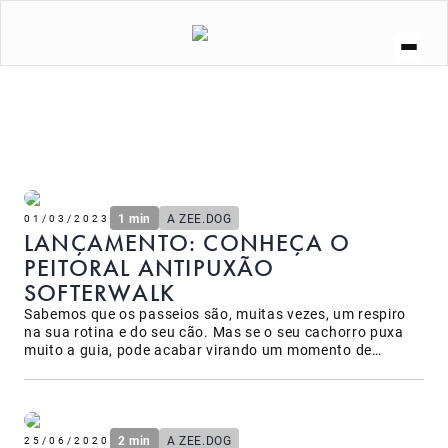
A ZEE.DOG
SOCIAL
ZEE.NOW
ZEE.DOG KITCHEN
CURIOSIDADES
LOJA
1 min
A ZEE.DOG
01/03/2023
LANÇAMENTO: CONHEÇA O
PEITORAL ANTIPUXÃO
SOFTERWALK
Sabemos que os passeios são, muitas vezes, um respiro
na sua rotina e do seu cão. Mas se o seu cachorro puxa
muito a guia, pode acabar virando um momento de
desgaste físico e estresse.
2 min
A ZEE.DOG
25/06/2020