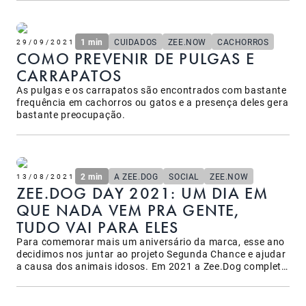
1 min
CUIDADOS
ZEE.NOW
CACHORROS
29/09/2021
COMO PREVENIR DE PULGAS E
CARRAPATOS
As pulgas e os carrapatos são encontrados com bastante
frequência em cachorros ou gatos e a presença deles gera
bastante preocupação.
2 min
A ZEE.DOG
SOCIAL
ZEE.NOW
13/08/2021
ZEE.DOG DAY 2021: UM DIA EM
QUE NADA VEM PRA GENTE,
TUDO VAI PARA ELES
Para comemorar mais um aniversário da marca, esse ano
decidimos nos juntar ao projeto Segunda Chance e ajudar
a causa dos animais idosos. Em 2021 a Zee.Dog completa
9 anos e desde que começamos sempre tivemos como um
norte uma única missão: conectar cachorros e pessoas.
Já faz alguns anos que decidimos dividir essa data com