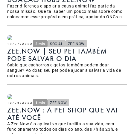
Fazer diferença e apoiar a causa animal faz parte da
nossa missão. Que tal saber um pouco mais sobre como
colocamos esse propósito em prática, apoiando ONGs nas
cidades que atendemos?
2 min
SOCIAL
ZEE.NOW
19/07/2022
ZEE.NOW | SEU PET TAMBÉM
PODE SALVAR O DIA
Sabia que cachorros e gatos também podem doar
sangue? Ao doar, seu pet pode ajudar a salvar a vida de
outros animais.
1 min
ZEE.NOW
10/06/2022
ZEE.NOW : A PET SHOP QUE VAI
ATÉ VOCÊ
A Zee.Now é o aplicativo que facilita a sua vida, com
funcionamento todos os dias do ano, das 7h às 23h, e