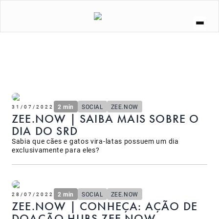
A ZEE.DOG
SOCIAL
ZEE.NOW
ZEE.DOG KITCHEN
CURIOSIDADES
LOJA
2 min
SOCIAL
ZEE.NOW
31/07/2022
ZEE.NOW | SAIBA MAIS SOBRE O
DIA DO SRD
Sabia que cães e gatos vira-latas possuem um dia
exclusivamente para eles?
2 min
SOCIAL
ZEE.NOW
28/07/2022
ZEE.NOW | CONHEÇA: AÇÃO DE
DOAÇÃO HUBS ZEE.NOW