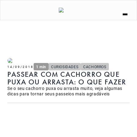
A ZEE.DOG
SOCIAL
ZEE.NOW
ZEE.DOG KITCHEN
CURIOSIDADES
LOJA
1 min
CURIOSIDADES
CACHORROS
14/09/2018
PASSEAR COM CACHORRO QUE
PUXA OU ARRASTA: O QUE FAZER
Se o seu cachorro puxa ou arrasta muito, veja algumas
dicas para tornar seus passeios mais agradáveis