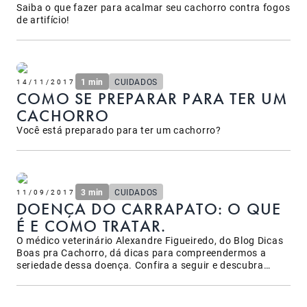
Saiba o que fazer para acalmar seu cachorro contra fogos
de artifício!
1 min
CUIDADOS
14/11/2017
COMO SE PREPARAR PARA TER UM
CACHORRO
Você está preparado para ter um cachorro?
3 min
CUIDADOS
11/09/2017
DOENÇA DO CARRAPATO: O QUE
É E COMO TRATAR.
O médico veterinário Alexandre Figueiredo, do Blog Dicas
Boas pra Cachorro, dá dicas para compreendermos a
seriedade dessa doença. Confira a seguir e descubra
como cuidar melhor das principais doenças do carrapato.
&nbsp; A&nbsp;Erliquiose (Erhlichia canis) e a Babesiose
(Babesia canis) são as principais doenças infecciosas