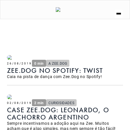
A ZEE.DOG
SOCIAL
ZEE.NOW
ZEE.DOG KITCHEN
CURIOSIDADES
LOJA
0 min
A ZEE.DOG
26/08/2019
ZEE.DOG NO SPOTIFY: TWIST
Caia na pista de dança com Zee.Dog no Spotify!
2 min
CURIOSIDADES
02/08/2019
CASE ZEE.DOG: LEONARDO, O
CACHORRO ARGENTINO
Sempre incentivamos a adoção aqui na Zee. Muitos
acham que é algo simples, mas nem sempre é tão fácil!