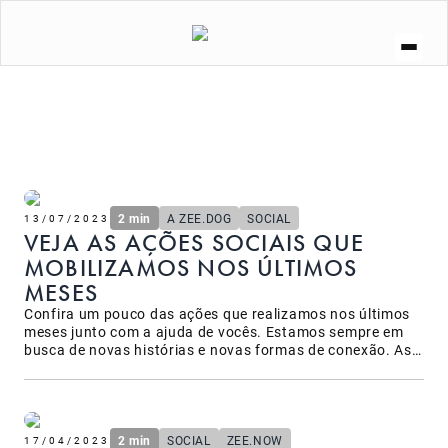
A ZEE.DOG
SOCIAL
ZEE.NOW
ZEE.DOG KITCHEN
CURIOSIDADES
LOJA
2 min
A ZEE.DOG
SOCIAL
13/07/2023
VEJA AS AÇÕES SOCIAIS QUE
MOBILIZAMOS NOS ÚLTIMOS
MESES
Confira um pouco das ações que realizamos nos últimos
meses junto com a ajuda de vocês. Estamos sempre em
busca de novas histórias e novas formas de conexão. As
ações sociais são um dos caminhos para unir nossa
comunidade na linha de frente da causa animal, além de
retribuir tudo o que conquistamos juntos até aqui.&nbsp;
Em 2023 já começamos com algumas ações bem
especiais e separamos as principais para compartilhar
2 min
SOCIAL
ZEE.NOW
17/04/2023